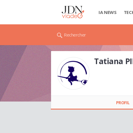
IA NEWS
TEC
Rechercher
Tatiana P
Tatiana PIETKIEWICZ
PROFIL