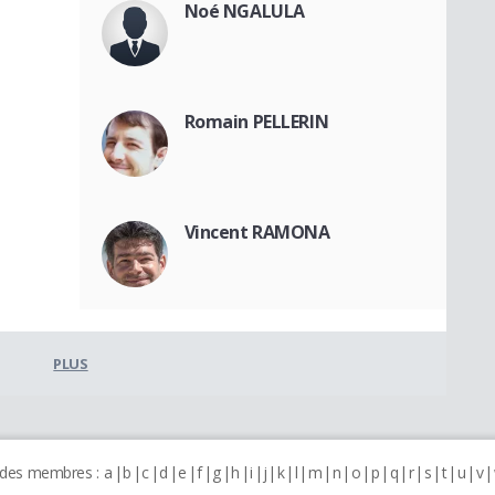
Noé NGALULA
Romain PELLERIN
Vincent RAMONA
PLUS
 des membres :
a
b
c
d
e
f
g
h
i
j
k
l
m
n
o
p
q
r
s
t
u
v