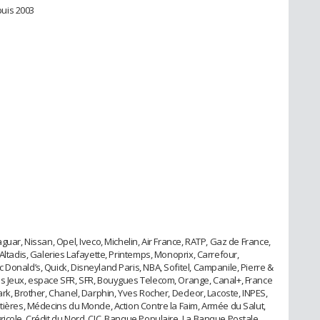
uis 2003
guar, Nissan, Opel, Iveco, Michelin, Air France, RATP, Gaz de France,
 Altadis, Galeries Lafayette, Printemps, Monoprix, Carrefour,
Donald’s, Quick, Disneyland Paris, NBA, Sofitel, Campanile, Pierre &
es Jeux, espace SFR, SFR, Bouygues Telecom, Orange, Canal+, France
ark, Brother, Chanel, Darphin, Yves Rocher, Decleor, Lacoste, INPES,
ntières, Médecins du Monde, Action Contre la Faim, Armée du Salut,
ricole, Crédit du Nord, CIC, Banque Populaire, La Banque Postale,