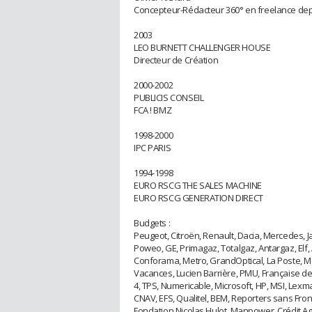
Concepteur-Rédacteur 360° en freelance dep
2003
LEO BURNETT CHALLENGER HOUSE
Directeur de Création
2000-2002
PUBLICIS CONSEIL
FCA ! BMZ
1998-2000
IPC PARIS
1994-1998
EURO RSCG THE SALES MACHINE
EURO RSCG GENERATION DIRECT
Budgets :
Peugeot, Citroën, Renault, Dacia, Mercedes, Ja
Poweo, GE, Primagaz, Totalgaz, Antargaz, Elf,
Conforama, Metro, GrandOptical, La Poste, Mc 
Vacances, Lucien Barrière, PMU, Française d
4, TPS, Numericable, Microsoft, HP, MSI, Lexm
CNAV, EFS, Qualitel, BEM, Reporters sans Fro
Fondation Nicolas Hulot, Manpower, Crédit Ag