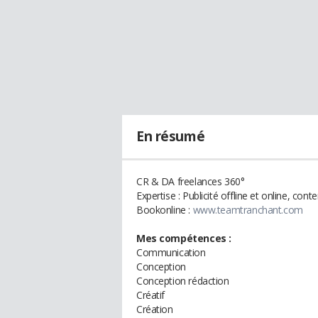
En résumé
CR & DA freelances 360°
Expertise : Publicité offline et online, cont
Bookonline :
www.teamtranchant.com
Mes compétences :
Communication
Conception
Conception rédaction
Créatif
Création