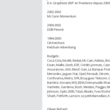
D.A. Graphiste 360° en freelance depuis 2003
2002-2003
Mc Cann Momentum
2000-2002
DDB Piment
1994-2000
CIA Ketchum
Ketchum Advertising
Budgets :
Coca-Cola, Nestlé, Biolait, Mc Cain, Adidas, Bro
Evian, Maille, Dash, EDF, Crédit Lyonnais, Caiss
Assurances, AXA, Macif, Gan, La Banque Posta
Mercedes, Jaguar, Fiat, Opel, Renault, Citroë
Conforama, Metro, SFR, Bouygues Telecom, G
Barrière, Konami, MSI, BEM, Emmanuelle Khanh
Vachette, Gardena, Bosh, Metabo, Piaggio, Mi
Johnson, Optic 2000, Total, Altadis, Yves Roche
Shark, Pelforth, Lanson, Le petit Marseillais, 
Olivier Richard