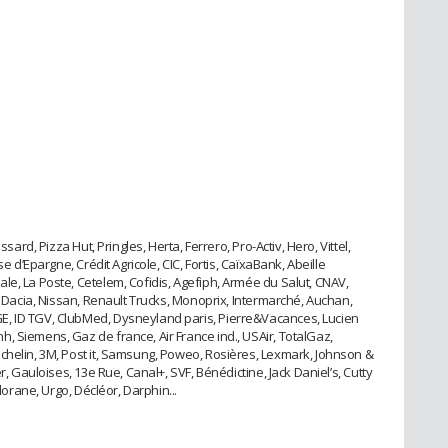
ssard, Pizza Hut, Pringles, Herta, Ferrero, Pro-Activ, Hero, Vittel,
e d’Epargne, Crédit Agricole, CIC, Fortis, CaïxaBank, Abeille
le, La Poste, Cetelem, Cofidis, Agefiph, Armée du Salut, CNAV,
n, Dacia, Nissan, Renault Trucks, Monoprix, Intermarché, Auchan,
E, ID TGV, ClubMed, Dysneyland paris, Pierre&Vacances, Lucien
, Siemens, Gaz de france, Air France ind., USAir, TotalGaz,
chelin, 3M, Post it, Samsung, Poweo, Rosières, Lexmark, Johnson &
r, Gauloises, 13e Rue, Canal+, SVF, Bénédictine, Jack Daniel’s, Cutty
Klorane, Urgo, Décléor, Darphin...