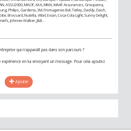
, GAN, ASSU2000, MACIF, AXA, MMA, MAAF Assurances, Groupama,
sung, Philips, Gardena, 3M, Fromageries Bel, Tetley, Daddy, Dash,
acotte, Brossard, Nutella, Vittel, Evian, Coca-Cola Light, Sunny Delight,
iel’s, Johnnie Walker, J&B…
treprise qui n'apparaît pas dans son parcours ?
te expérience en lui envoyant un message. Pour cela ajoutez
Ajouter