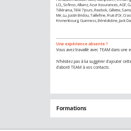
LCL, Sofinco, Allianz, Azur Assurances, AGF
Télérama, Télé 7 Jours, Reebok, Gillette, Sam
Mir, Lu, Justin Bridou, Taillefine, Fruit d’Or, Cr
Kronenbourg, Guinness, Bénédictine, Jack Dan
Une expérience absente ?
Vous avez travaillé avec TEAM dans une en
N'hésitez pas à lui suggérer d'ajouter cet
d'abord TEAM à vos contacts.
Formations