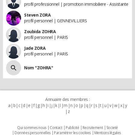
profil professionnel | promotion immobiliere - Assistante
Steven ZORA
profil personnel | GENNEVILLIERS
Zoubida ZOHRA
profil personnel | PARIS
Jade ZORA
profil personnel | PARIS
Nom "ZOHRA"
Annuaire des membres :
a
b
c
d
e
f
g
h
i
j
k
l
m
n
o
p
q
r
s
t
u
v
w
x
y
z
Qui sommes nous
Contact
Publicité
Recrutement
Societé
Données personnelles
Paramétrer les cookies
Mentions légales