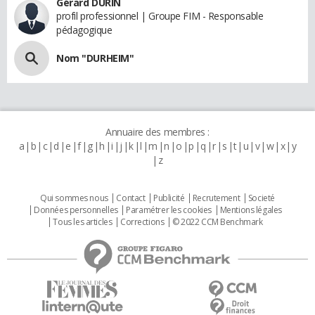
Gérard DURIN
profil professionnel | Groupe FIM - Responsable
pédagogique
Nom "DURHEIM"
Annuaire des membres :
a
b
c
d
e
f
g
h
i
j
k
l
m
n
o
p
q
r
s
t
u
v
w
x
y
z
Qui sommes nous
Contact
Publicité
Recrutement
Societé
Données personnelles
Paramétrer les cookies
Mentions légales
Tous les articles
Corrections
© 2022 CCM Benchmark