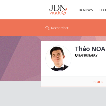
IA NEWS
TEC
Rechercher
Théo NOA
BASSUSSARRY
Théo NOAILHAC
PROFIL