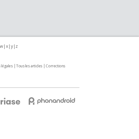
w
x
y
z
 légales
Tous les articles
Corrections