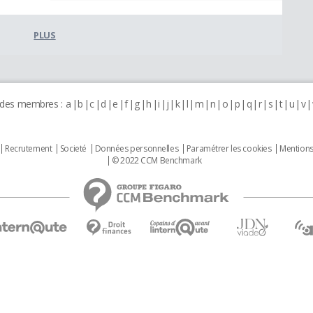
PLUS
 des membres :
a
b
c
d
e
f
g
h
i
j
k
l
m
n
o
p
q
r
s
t
u
v
Recrutement
Societé
Données personnelles
Paramétrer les cookies
Mentions
© 2022 CCM Benchmark