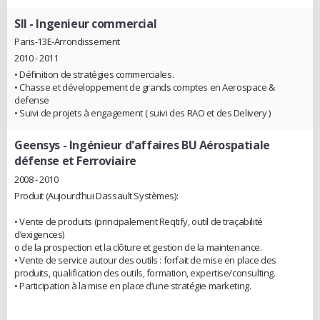
SII
- Ingenieur commercial
Paris-13E-Arrondissement
2010 - 2011
• Définition de stratégies commerciales.
• Chasse et développement de grands comptes en Aerospace &
defense
• Suivi de projets à engagement ( suivi des RAO et des Delivery )
Geensys
- Ingénieur d'affaires BU Aérospatiale
défense et Ferroviaire
2008 - 2010
Produit (Aujourd’hui Dassault Systèmes):
• Vente de produits (principalement Reqtify, outil de traçabilité
d’exigences)
o de la prospection et la clôture et gestion de la maintenance.
• Vente de service autour des outils : forfait de mise en place des
produits, qualification des outils, formation, expertise/consulting.
• Participation à la mise en place d’une stratégie marketing.