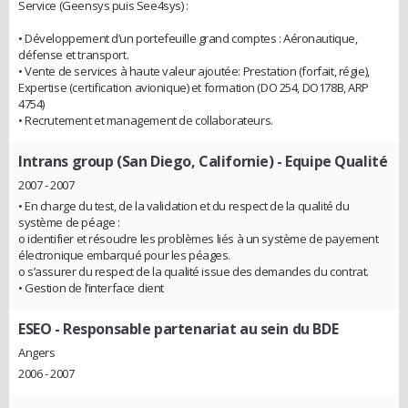
Service (Geensys puis See4sys) :
• Développement d’un portefeuille grand comptes : Aéronautique,
défense et transport.
• Vente de services à haute valeur ajoutée: Prestation (forfait, régie),
Expertise (certification avionique) et formation (DO 254, DO178B, ARP
4754)
• Recrutement et management de collaborateurs.
Intrans group (San Diego, Californie)
- Equipe Qualité
2007 - 2007
• En charge du test, de la validation et du respect de la qualité du
système de péage :
o identifier et résoudre les problèmes liés à un système de payement
électronique embarqué pour les péages.
o s’assurer du respect de la qualité issue des demandes du contrat.
• Gestion de l’interface client
ESEO
- Responsable partenariat au sein du BDE
Angers
2006 - 2007