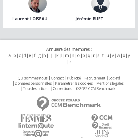
Laurent LOISEAU
Jérémie BUET
Annuaire des membres :
a
b
c
d
e
f
g
h
i
j
k
l
m
n
o
p
q
r
s
t
u
v
w
x
y
z
Qui sommes nous
Contact
Publicité
Recrutement
Societé
Données personnelles
Paramétrer les cookies
Mentions légales
Tous les articles
Corrections
© 2022 CCM Benchmark