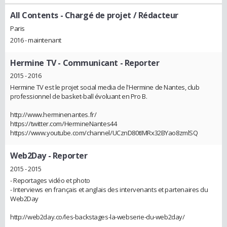
All Contents
- Chargé de projet / Rédacteur
Paris
2016 - maintenant
Hermine TV
- Communicant - Reporter
2015 - 2016
Hermine TV est le projet social media de l'Hermine de Nantes, club
professionnel de basket-ball évoluant en Pro B.
http://www.herminenantes.fr/
https://twitter.com/HermineNantes44
https://www.youtube.com/channel/UCznD80tIMRx32BYao8zmlSQ
Web2Day
- Reporter
2015 - 2015
- Reportages vidéo et photo
- Interviews en français et anglais des intervenants et partenaires du
Web2Day
http://web2day.co/les-backstages-la-webserie-du-web2day/