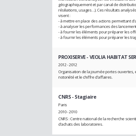
géographiquement et par canal de distribution
résiliations, usages…). Ces résultats analysé
visent :
- à mettre en place des actions permettant d’a
- à analyser les performances des lancement
- à fournir les éléments pour préparer les off
- à fournir les éléments pour préparer les tra
PROXISERVE - VEOLIA HABITAT SE
2012 - 2012
Organisation de la journée portes ouvertes, e
notoriété et le chiffre d’affaires.
CNRS
- Stagiaire
Paris
2010 - 2010
CNRS : Centre national de la recherche scientif
d’achats des laboratoires.