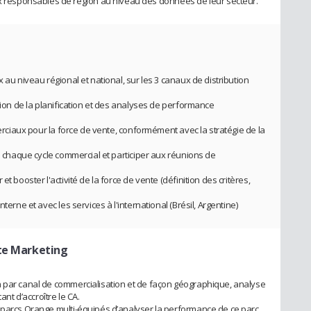
esponsables de région au niveau des données de leur secteur.
 au niveau régional et national, sur les 3 canaux de distribution
ation de la planification et des analyses de performance
merciaux pour la force de vente, conformément avec la stratégie de la
 à chaque cycle commercial et participer aux réunions de
t booster l'activité de la force de vente (définition des critères,
terne et avec les services à l'international (Brésil, Argentine)
ste Marketing
n par canal de commercialisation et de façon géographique, analyse
ant d’accroître le CA.
s parcs Orange multi-équipés d’analyser la performance de ce parc