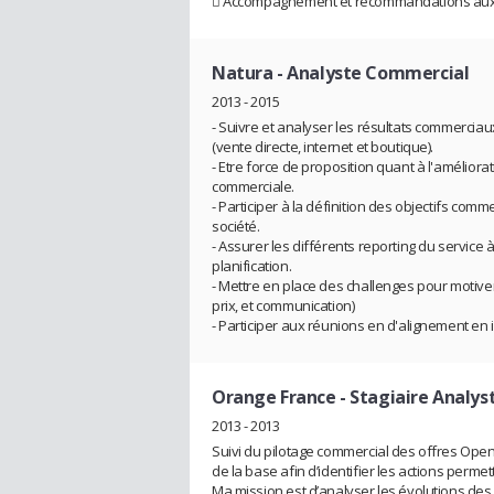
 Accompagnement et recommandations aux r
Natura
- Analyste Commercial
2013 - 2015
- Suivre et analyser les résultats commerciaux
(vente directe, internet et boutique).
- Etre force de proposition quant à l'amélior
commerciale.
- Participer à la définition des objectifs com
société.
- Assurer les différents reporting du service
planification.
- Mettre en place des challenges pour motiver e
prix, et communication)
- Participer aux réunions en d'alignement en in
Orange France
- Stagiaire Analy
2013 - 2013
Suivi du pilotage commercial des offres Ope
de la base afin d’identifier les actions permett
Ma mission est d’analyser les évolutions de