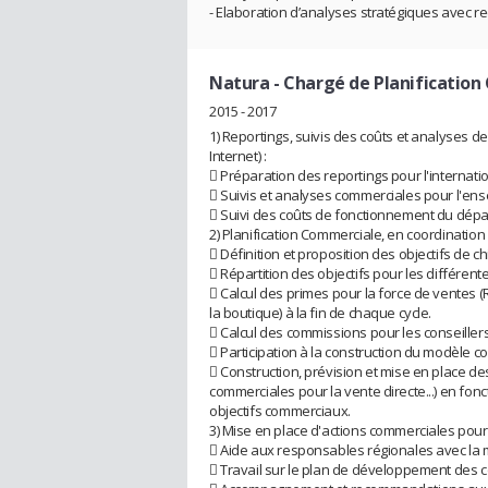
- Elaboration d’analyses stratégiques avec r
Natura
- Chargé de Planificatio
2015 - 2017
1) Reportings, suivis des coûts et analyses 
Internet) :
 Préparation des reportings pour l'internatio
 Suivis et analyses commerciales pour l'ens
 Suivi des coûts de fonctionnement du dépa
2) Planification Commerciale, en coordination
 Définition et proposition des objectifs de c
 Répartition des objectifs pour les différen
 Calcul des primes pour la force de ventes
la boutique) à la fin de chaque cycle.
 Calcul des commissions pour les conseillers
 Participation à la construction du modèle c
 Construction, prévision et mise en place d
commerciales pour la vente directe...) en foncti
objectifs commerciaux.
3) Mise en place d'actions commerciales pour 
 Aide aux responsables régionales avec la mis
 Travail sur le plan de développement des co