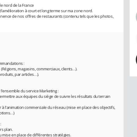
le nord de la France
’amélioration à court et long terme sur ma zone nord.
ertinence de nos offres de restaurants (contenu tels que les photos,
ommandations :
n (Régions, magasins, commerciaux, clients…).
roduits, par articles…).
 l’ensemble du service Marketing :
permettre aux équipes du siège de suivre les résultats du terrain
r à l’animation commerciale du réseau (mise en place des objectifs,
otions…)
:
rs plan.
u mise en place de différentes stratégies.