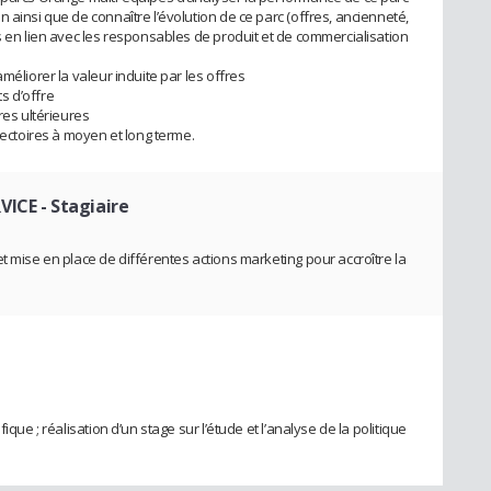
 ainsi que de connaître l’évolution de ce parc (offres, ancienneté,
s en lien avec les responsables de produit et de commercialisation
méliorer la valeur induite par les offres
s d’offre
res ultérieures
jectoires à moyen et long terme.
RVICE
- Stagiaire
t mise en place de différentes actions marketing pour accroître la
ique ; réalisation d’un stage sur l’étude et l’analyse de la politique