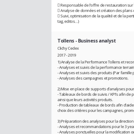
 Responsable de l’offre de restauration sur 
 Analyse de données et création des plans d
 Suivi, optimisation de la qualité et de la p
tag, editos…)
Tollens
- Business analyst
Clichy Cedex
2017 - 2019
1) Analyse de la Performance Tollens et rec
- Analyses et suivis de la performance terrai
- Analyses et suivis des produits (Par famille p
- Analyses des campagnes et promotions.
2) Mise en place de supports d’analyses pour
- Tableaux de bords de suivis / KPI’s afin de 
ainsi que leurs activités produits.
- Production de tableaux de bords afin d’aide
choix des critères pour les campagnes, prom
3) Préparation des analyses pour la direction 
- Analyses et recommandations pour le 3 yea
- Analyses ponctuelles pour la modification o