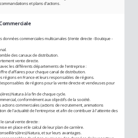
ecommandations et plans d’actions.
n Commerciale
des données commerciales multicanales (Vente directe - Boutique -
nal.
emble des canaux de distribution.
rtement vente directe.
 avec les différents départements de l'entreprise :
hiffre d'affaires pour chaque canal de distribution.
tes régions en France et leurs responsables de régions.
 (Responsables de régions pour la vente directe et vendeuses pour
(ères) Natura à la fin de chaque cycle.
ommercial, conformément aux objectifs de la société.
es actions commerciales (actions de recrutement, animations
on de l'actualité de l'entreprise et afin de contribuer à l'atteinte des
le canal vente directe :
e en place et le calcul de leur plan de carrière.
nseillèrs(ères) Natura, et sur leurs avantages.