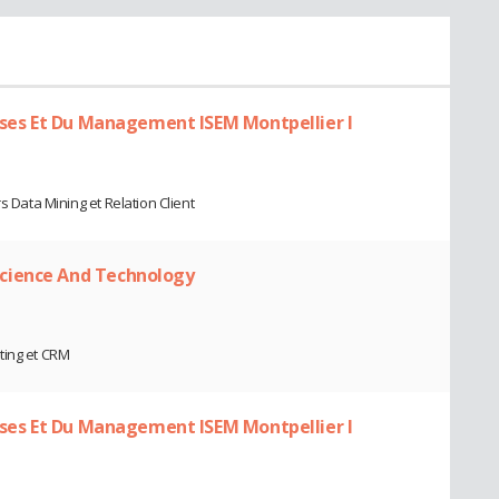
rises Et Du Management ISEM Montpellier I
s Data Mining et Relation Client
cience And Technology
ting et CRM
rises Et Du Management ISEM Montpellier I