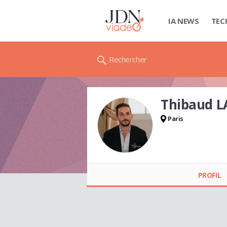
IA NEWS
TEC
Rechercher
Thibaud 
Paris
Thibaud
LAPLANCHE
PROFIL