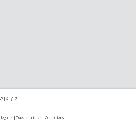
w
x
y
z
 légales
Tous les articles
Corrections