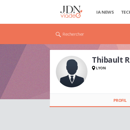
IA NEWS
TEC
Rechercher
Thibault
LYON
Thibault
ROUMAGOUX
PROFIL