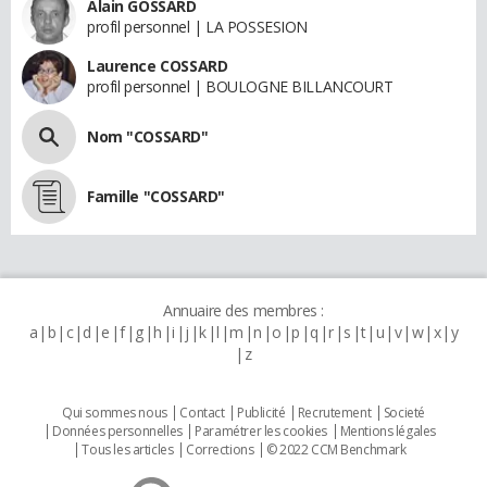
Alain GOSSARD
profil personnel | LA POSSESION
Laurence COSSARD
profil personnel | BOULOGNE BILLANCOURT
Nom "COSSARD"
Famille "COSSARD"
Annuaire des membres :
a
b
c
d
e
f
g
h
i
j
k
l
m
n
o
p
q
r
s
t
u
v
w
x
y
z
Qui sommes nous
Contact
Publicité
Recrutement
Societé
Données personnelles
Paramétrer les cookies
Mentions légales
Tous les articles
Corrections
© 2022 CCM Benchmark