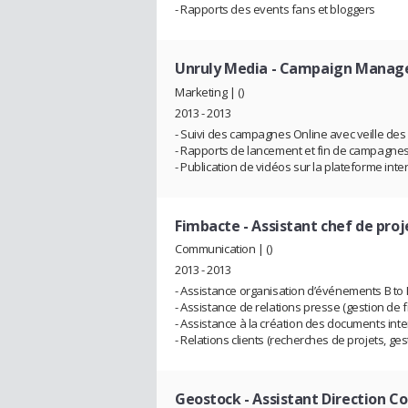
- Rapports des events fans et bloggers
Unruly Media
- Campaign Manag
Marketing | ()
2013 - 2013
- Suivi des campagnes Online avec veille des 
- Rapports de lancement et fin de campagne
- Publication de vidéos sur la plateforme inte
Fimbacte
- Assistant chef de proj
Communication | ()
2013 - 2013
- Assistance organisation d’événements B to B (
- Assistance de relations presse (gestion de 
- Assistance à la création des documents inte
- Relations clients (recherches de projets, gesti
Geostock
- Assistant Direction 