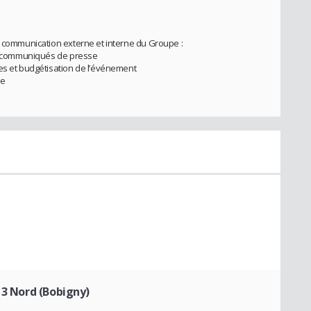
e communication externe et interne du Groupe :
 et communiqués de presse
es et budgétisation de l’événement
ue
13 Nord (Bobigny)