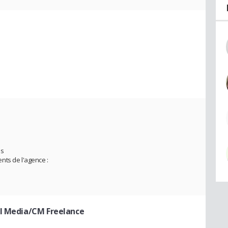
es
nts de l'agence :
al Media/CM Freelance