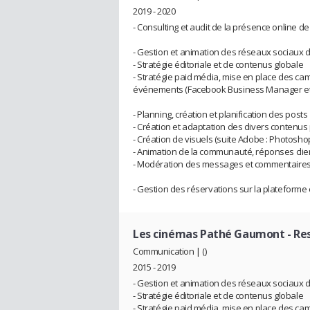
2019 - 2020
- Consulting et audit de la présence online d
- Gestion et animation des réseaux sociaux 
- Stratégie éditoriale et de contenus globale
- Stratégie paid média, mise en place des ca
événements (Facebook Business Manager et
- Planning, création et planification des posts
- Création et adaptation des divers contenus
- Création de visuels (suite Adobe : Photoshop, 
- Animation de la communauté, réponses clie
- Modération des messages et commentaire
- Gestion des réservations sur la plateforme 
Les cinémas Pathé Gaumont
- Re
Communication | ()
2015 - 2019
- Gestion et animation des réseaux sociaux d
- Stratégie éditoriale et de contenus globale
- Stratégie paid média, mise en place des ca