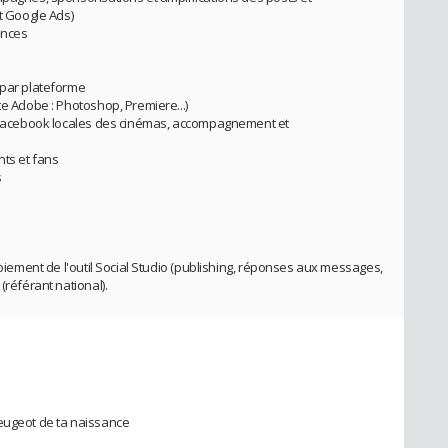
 Google Ads)
ances
 par plateforme
te Adobe : Photoshop, Premiere...)
es Facebook locales des cinémas, accompagnement et
nts et fans
s
loiement de l'outil Social Studio (publishing, réponses aux messages,
(référant national).
Peugeot de ta naissance