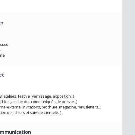
er
sites
s
rne
et
ateliers, festival, vernissage, exposition...)
fichier, gestion des communiqués de presse...)
rne/externe (invitations, brochure, magazine, newsletters...)
on de fichiers et suivi de clientèle...)
Communication