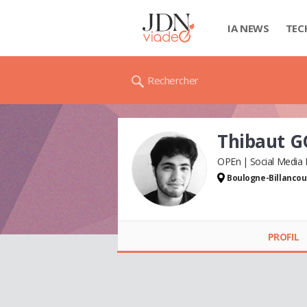
IA NEWS
TEC
Rechercher
Thibaut 
OPEn
Social Media
Boulogne-Billancou
Thibaut GOSSART
PROFIL