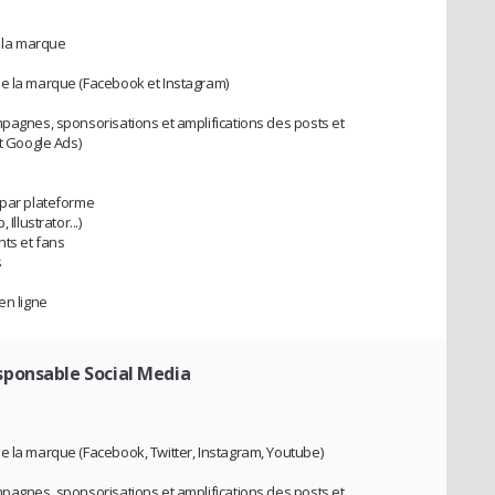
e la marque
de la marque (Facebook et Instagram)
mpagnes, sponsorisations et amplifications des posts et
 Google Ads)
 par plateforme
Illustrator...)
nts et fans
s
en ligne
sponsable Social Media
e la marque (Facebook, Twitter, Instagram, Youtube)
mpagnes, sponsorisations et amplifications des posts et