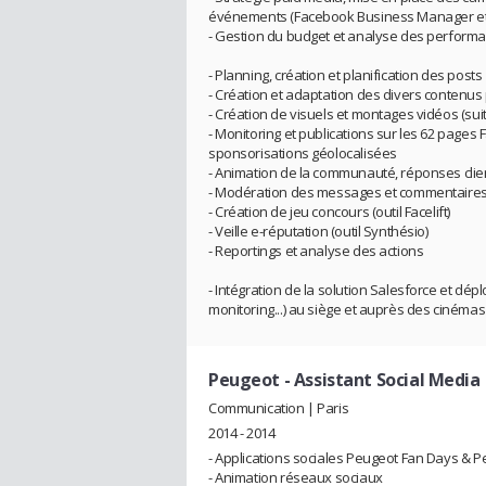
événements (Facebook Business Manager et
- Gestion du budget et analyse des perform
- Planning, création et planification des posts
- Création et adaptation des divers contenus
- Création de visuels et montages vidéos (sui
- Monitoring et publications sur les 62 pag
sponsorisations géolocalisées
- Animation de la communauté, réponses clie
- Modération des messages et commentaire
- Création de jeu concours (outil Facelift)
- Veille e-réputation (outil Synthésio)
- Reportings et analyse des actions
- Intégration de la solution Salesforce et dép
monitoring...) au siège et auprès des cinémas 
Peugeot
- Assistant Social Media
Communication | Paris
2014 - 2014
- Applications sociales Peugeot Fan Days & 
- Animation réseaux sociaux