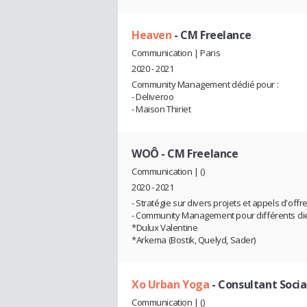
Heaven
- CM Freelance
Communication | Paris
2020 - 2021
Community Management dédié pour :
- Deliveroo
- Maison Thiriet
WOÔ
- CM Freelance
Communication | ()
2020 - 2021
- Stratégie sur divers projets et appels d'offr
- Community Management pour différents clie
*Dulux Valentine
*Arkema (Bostik, Quelyd, Sader)
Xo Urban Yoga
- Consultant Soci
Communication | ()