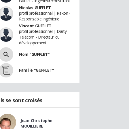
Gufflet - Ingénieur/consultant
Nicolas GUFFLET
profil professionnel | Rakon -
Responsable ingénierie
Vincent GUFFLET
profil professionnel | Darty
Télécom - Directeur du
développement
Nom "GUFFLET"
Famille "GUFFLET"
Ils se sont croisés
Jean-Christophe
MOUILLIERE