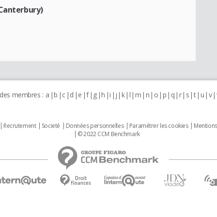
(Canterbury)
 des membres :
a
b
c
d
e
f
g
h
i
j
k
l
m
n
o
p
q
r
s
t
u
v
Recrutement
Societé
Données personnelles
Paramétrer les cookies
Mentions
© 2022 CCM Benchmark