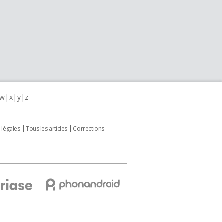
w
x
y
z
 légales
Tous les articles
Corrections