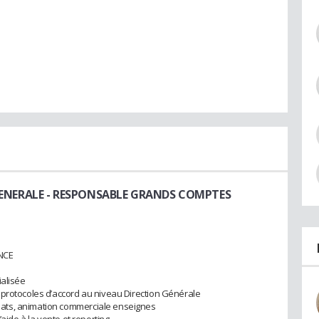
ENERALE
- RESPONSABLE GRANDS COMPTES
NCE
ialisée
 protocoles d’accord au niveau Direction Générale
ats, animation commerciale enseignes
’aide à la vente et reporting