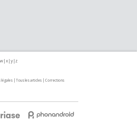
w
x
y
z
 légales
Tous les articles
Corrections