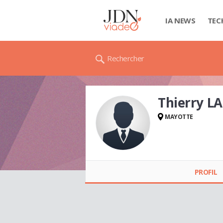
IA NEWS
TEC
Rechercher
Thierry L
MAYOTTE
Thierry LAHALLE
PROFIL