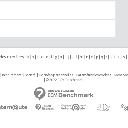
 des membres :
a
b
c
d
e
f
g
h
i
j
k
l
m
n
o
p
q
r
s
t
u
v
Recrutement
Societé
Données personnelles
Paramétrer les cookies
Mentions
© 2022 CCM Benchmark