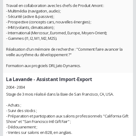
Travail en collaboration avec les chefs de Produit Amont :
- Multimédia (navigation, audio) ;
- Sécurité (active & passive) ;
- Prospective (concepts cars, nouvelles énergies) ;
- IHM (volants, climatisation) ;
- International (Mercosur, Euromed, Europe, Moyen-Orient);
- Gammes (I1, I2, M1, M2, M2S).
Réalisation d'un mémoire de recherche : "Comment faire avancer la
veille au rythme du développement ?"
Formation aux progiciels DRI, Jato Dynamics.
La Lavande
- Assistant Import-Export
2004 - 2004
Stage de 3 mois réalisé dans la Baie de San Francisco, CA, USA.
- Achats ;
- Suivi des stocks ;
- Préparation et participation aux salons professionnels "California Gift
Show" et "San Francisco Intl Gift Fair" ;
- Dédouanement ;
- Ventes sur salons en B2B, en anglais.