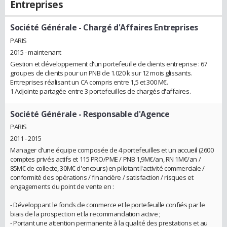
Entreprises
Société Générale
- Chargé d'Affaires Entreprises
PARIS
2015 - maintenant
Gestion et développement d'un portefeuille de clients entreprise : 67
groupes de clients pour un PNB de 1.020 k sur 12 mois glissants.
Entreprises réalisant un CA compris entre 1,5 et 300 M€.
1 Adjointe partagée entre 3 portefeuilles de chargés d'affaires.
Société Générale
- Responsable d'Agence
PARIS
2011 - 2015
Manager d'une équipe composée de 4 portefeuilles et un accueil (2600
comptes privés actifs et 115 PRO/PME / PNB 1,9M€/an, RN 1M€/an /
85M€ de collecte, 30M€ d'encours) en pilotant l'activité commerciale /
conformité des opérations / financière / satisfaction / risques et
engagements du point de vente en :
- Développant le fonds de commerce et le portefeuille confiés par le
biais de la prospection et la recommandation active ;
- Portant une attention permanente à la qualité des prestations et au