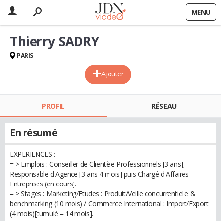
MENU
Thierry SADRY
PARIS
Ajouter
PROFIL
RÉSEAU
En résumé
EXPERIENCES :
= > Emplois : Conseiller de Clientèle Professionnels [3 ans],
Responsable d'Agence [3 ans 4 mois] puis Chargé d'Affaires
Entreprises (en cours).
= > Stages : Marketing/Etudes : Produit/Veille concurrentielle &
benchmarking (10 mois) / Commerce International : Import/Export
(4 mois)[cumulé = 14 mois].