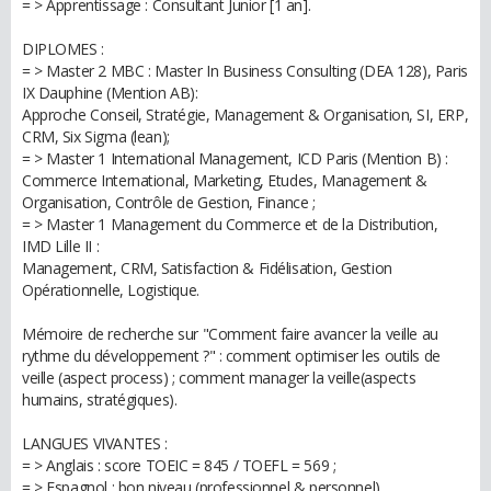
= > Apprentissage : Consultant Junior [1 an].
DIPLOMES :
= > Master 2 MBC : Master In Business Consulting (DEA 128), Paris
IX Dauphine (Mention AB):
Approche Conseil, Stratégie, Management & Organisation, SI, ERP,
CRM, Six Sigma (lean);
= > Master 1 International Management, ICD Paris (Mention B) :
Commerce International, Marketing, Etudes, Management &
Organisation, Contrôle de Gestion, Finance ;
= > Master 1 Management du Commerce et de la Distribution,
IMD Lille II :
Management, CRM, Satisfaction & Fidélisation, Gestion
Opérationnelle, Logistique.
Mémoire de recherche sur "Comment faire avancer la veille au
rythme du développement ?" : comment optimiser les outils de
veille (aspect process) ; comment manager la veille(aspects
humains, stratégiques).
LANGUES VIVANTES :
= > Anglais : score TOEIC = 845 / TOEFL = 569 ;
= > Espagnol : bon niveau (professionnel & personnel)