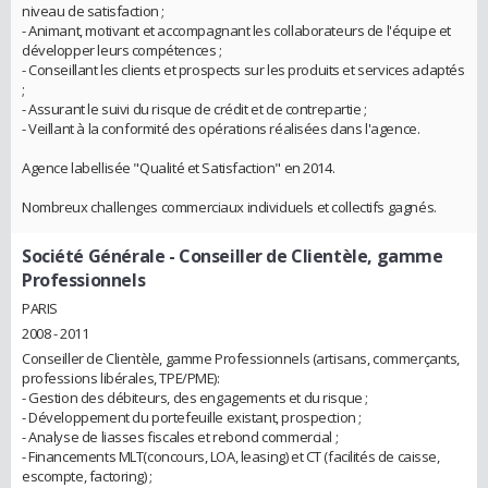
niveau de satisfaction ;
- Animant, motivant et accompagnant les collaborateurs de l'équipe et
développer leurs compétences ;
- Conseillant les clients et prospects sur les produits et services adaptés
;
- Assurant le suivi du risque de crédit et de contrepartie ;
- Veillant à la conformité des opérations réalisées dans l'agence.
Agence labellisée "Qualité et Satisfaction" en 2014.
Nombreux challenges commerciaux individuels et collectifs gagnés.
Société Générale
- Conseiller de Clientèle, gamme
Professionnels
PARIS
2008 - 2011
Conseiller de Clientèle, gamme Professionnels (artisans, commerçants,
professions libérales, TPE/PME):
- Gestion des débiteurs, des engagements et du risque ;
- Développement du portefeuille existant, prospection ;
- Analyse de liasses fiscales et rebond commercial ;
- Financements MLT(concours, LOA, leasing) et CT (facilités de caisse,
escompte, factoring) ;