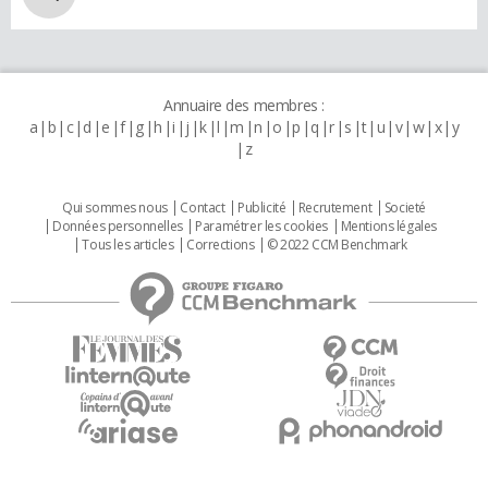
Annuaire des membres :
a
b
c
d
e
f
g
h
i
j
k
l
m
n
o
p
q
r
s
t
u
v
w
x
y
z
Qui sommes nous
Contact
Publicité
Recrutement
Societé
Données personnelles
Paramétrer les cookies
Mentions légales
Tous les articles
Corrections
© 2022 CCM Benchmark