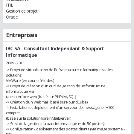
ITIL
Gestion de projet
Oracle
Entreprises
IBC SA
- Consultant Indépendant & Support
Informatique
2009 - 2013
-> Projet de virtualisation de l’infrastructure informatique via les
solutions
VMWare (en cours d’études)
-> Projet de création d’un outil de gestion de l’infrastructure
informatique via
une interface web (basé sur PHP/MySQL)
-> Création d’un Webmail (basé sur RoundCube)
-> Installation et déploiement d’un serveur de messagerie ; +100
comptes
(basé sur la solution libre hMailServer)
-> Suivi de la gestion du parc informatique (+ de 50 postes)
-> Configuration / déploiement des postes clients (via Image système –