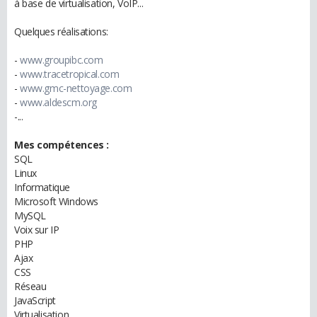
à base de virtualisation, VoIP...
Quelques réalisations:
-
www.groupibc.com
-
www.tracetropical.com
-
www.gmc-nettoyage.com
-
www.aldescm.org
-...
Mes compétences :
SQL
Linux
Informatique
Microsoft Windows
MySQL
Voix sur IP
PHP
Ajax
CSS
Réseau
JavaScript
Virtualisation