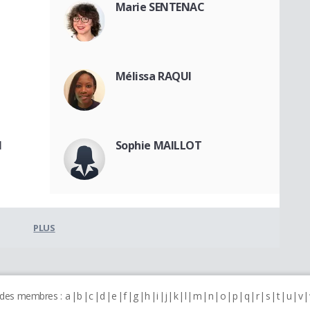
Marie SENTENAC
Mélissa RAQUI
N
Sophie MAILLOT
PLUS
 des membres :
a
b
c
d
e
f
g
h
i
j
k
l
m
n
o
p
q
r
s
t
u
v