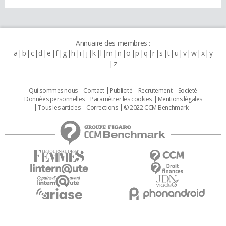
Annuaire des membres :
a
b
c
d
e
f
g
h
i
j
k
l
m
n
o
p
q
r
s
t
u
v
w
x
y
z
Qui sommes nous
Contact
Publicité
Recrutement
Societé
Données personnelles
Paramétrer les cookies
Mentions légales
Tous les articles
Corrections
© 2022 CCM Benchmark