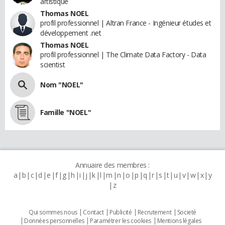
artistique
Thomas NOEL
profil professionnel | Altran France - Ingénieur études et
développement .net
Thomas NOEL
profil professionnel | The Climate Data Factory - Data
scientist
Nom "NOEL"
Famille "NOEL"
Annuaire des membres :
a
b
c
d
e
f
g
h
i
j
k
l
m
n
o
p
q
r
s
t
u
v
w
x
y
z
Qui sommes nous
Contact
Publicité
Recrutement
Societé
Données personnelles
Paramétrer les cookies
Mentions légales