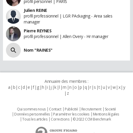
profil personnel | PARIS
Julien REINE
profil professionnel | LGR PAckaging - Area sales
manager
Pierre REYNES
profil professionnel | Allen Overy - Hr manager
Nom "RAINES"
Annuaire des membres :
a
b
c
d
e
f
g
h
i
j
k
l
m
n
o
p
q
r
s
t
u
v
w
x
y
z
Qui sommes nous
Contact
Publicité
Recrutement
Societé
Données personnelles
Paramétrer les cookies
Mentions légales
Tous les articles
Corrections
© 2022 CCM Benchmark