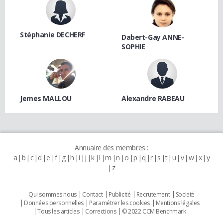
Stéphanie DECHERF
Dabert-Gay ANNE-
SOPHIE
Jemes MALLOU
Alexandre RABEAU
Annuaire des membres :
a
b
c
d
e
f
g
h
i
j
k
l
m
n
o
p
q
r
s
t
u
v
w
x
y
z
Qui sommes nous
Contact
Publicité
Recrutement
Societé
Données personnelles
Paramétrer les cookies
Mentions légales
Tous les articles
Corrections
© 2022 CCM Benchmark