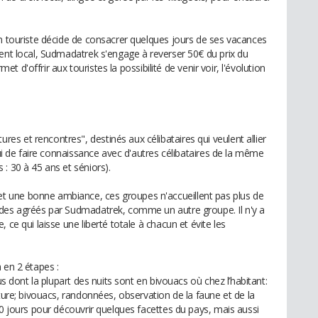
un touriste décide de consacrer quelques jours de ses vacances
ment local, Sudmadatrek s'engage à reverser 50€ du prix du
rmet d'offrir aux touristes la possibilité de venir voir, l'évolution
s et rencontres", destinés aux célibataires qui veulent allier
lui de faire connaissance avec d'autres célibataires de la même
: 30 à 45 ans et séniors).
 une bonne ambiance, ces groupes n'accueillent pas plus de
ides agréés par Sudmadatrek, comme un autre groupe. Il n'y a
 ce qui laisse une liberté totale à chacun et évite les
 en 2 étapes :
us dont la plupart des nuits sont en bivouacs où chez l’habitant:
ature; bivouacs, randonnées, observation de la faune et de la
10 jours pour découvrir quelques facettes du pays, mais aussi