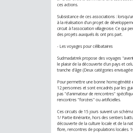
ces actions.
Subsistance de ces associations : lorsqu'
à la réalisation d'un projet de développe
circuit à l'association villageoise. Ce qui pe
des projets auxquels ils ont pris part.
- Les voyages pour célibataires
Sudmadatrek propose des voyages "aventure
le plaisir de la découverte d'un pays et ce
tranche d'âge (Deux catégories envisagées 
Pour permettre une bonne homogénéité et
12 personnes et sont encadrés par les gu
pas "d'animateur de rencontres" spécifique,
rencontres "forcées" ou artificielles.
Ces circuits de 15 jours suivent un schéma
1/ Partie itinérante, hors des sentiers batt
découverte de la culture locale et de la n
flore, rencontres de populations locales. 