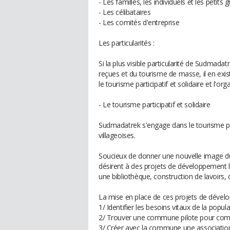
- Les familles, les individuels et les petits 
- Les célibataires
- Les comités d'entreprise
Les particularités :
Si la plus visible particularité de Sudmadatr
reçues et du tourisme de masse, il en exi
le tourisme participatif et solidaire et l'o
- Le tourisme participatif et solidaire
Sudmadatrek s'engage dans le tourisme part
villageoises.
Soucieux de donner une nouvelle image du t
désirent à des projets de développement lo
une bibliothèque, construction de lavoirs, de
La mise en place de ces projets de dével
1/ Identifier les besoins vitaux de la popu
2/ Trouver une commune pilote pour comme
3/ Créer avec la commune une association d