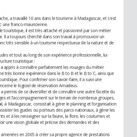
che, a travaillé 10 ans dans le tourisme à Madagascar, et s'est
ec une franco-mauricienne.
touristique, il est très attaché et passionné par son métier
. Il a toujours cherché dans son travail à promouvoir un
nc très sensible à un tourisme respectueux de la nature et de
des et tout au long de son expérience professionnelle, lui
ucture touristique :
l a appris à connaître parfaitement les rouages du métier
ne très bonne expérience dans le B to B et le B to C, ainsi que
istique. Pour confirmer son savoir-faire, il a suivi une
ncerne le logiciel de réservation Amadeus.
i a permis de se diversifier et de connaître une autre facette du
ages et l’accompagnement sur le terrain de nombreux groupes,
ail, à Madagascar, consistait à gérer le planning et l’organisation
assister les guides ou porteurs des parcs nationaux, à gérer les
s et à les renseigner sur la faune, la flore, les coutumes et
’avoir une vision globale et précise des demandes et des
ont amenées en 2005 à créer sa propre agence de prestations