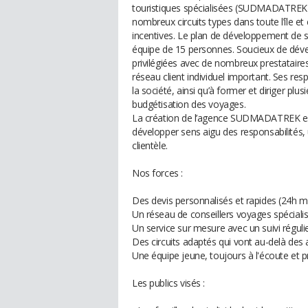
touristiques spécialisées (SUDMADATREK)
nombreux circuits types dans toute l’île e
incentives. Le plan de développement de s
équipe de 15 personnes. Soucieux de dével
privilégiées avec de nombreux prestataires
réseau client individuel important. Ses res
la société, ainsi qu’à former et diriger plu
budgétisation des voyages.
La création de l’agence SUDMADATREK est 
développer sens aigu des responsabilités, 
clientèle.
Nos forces :
Des devis personnalisés et rapides (24h 
Un réseau de conseillers voyages spéciali
Un service sur mesure avec un suivi régulie
Des circuits adaptés qui vont au-delà des 
Une équipe jeune, toujours à l'écoute et 
Les publics visés :