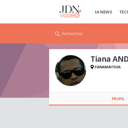
IA NEWS
TEC
Rechercher
Tiana AN
FIANARANTSOA
Tiana
ANDRIAMIARISOA
PROFIL