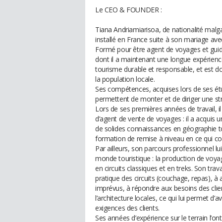
Le CEO & FOUNDER :
Tiana Andriamiarisoa, de nationalité malga
installé en France suite à son mariage av
Formé pour être agent de voyages et guide 
dont il a maintenant une longue expérience
tourisme durable et responsable, et est do
la population locale.
Ses compétences, acquises lors de ses étu
permettent de monter et de diriger une str
Lors de ses premières années de travail, i
d’agent de vente de voyages : il a acquis u
de solides connaissances en géographie tour
formation de remise à niveau en ce qui co
Par ailleurs, son parcours professionnel lu
monde touristique : la production de voy
en circuits classiques et en treks. Son trav
pratique des circuits (couchage, repas), à 
imprévus, à répondre aux besoins des client
l’architecture locales, ce qui lui permet d
exigences des clients.
Ses années d’expérience sur le terrain l’