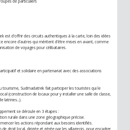
groupes de particuliers
ek est d'offrir des circuits authentiques à la carte, loin des idées
ste encore d'autres qui méritent d'être mises en avant, comme
rganisation de voyages pour célibataires.
icipatif et solidaire en partenariat avec des associations
ourisme, Sudmadatrek fait participer les touristes qui le
cal (construction de locaux pour y installer une salle de classe,
 latrines...).
oppement se déroule en 3 étapes :
lation rurale dans une zone géographique précise.
ncer les actions répondant aux besoins identifiés.
e droit local, dirigée et gérée par les villageois, pour encadrer