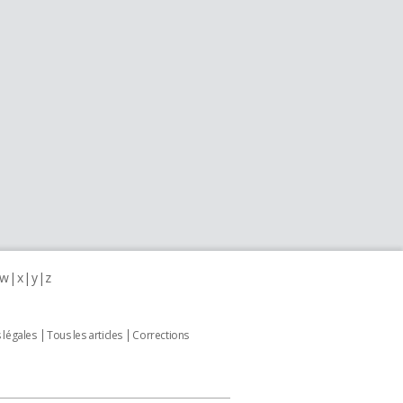
w
x
y
z
 légales
Tous les articles
Corrections