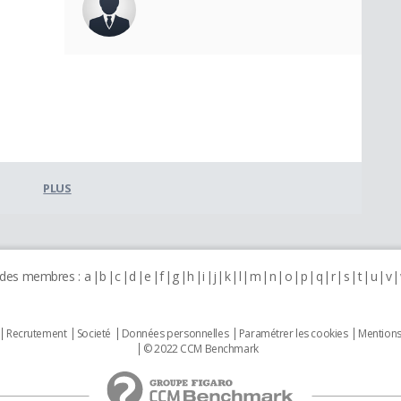
PLUS
 des membres :
a
b
c
d
e
f
g
h
i
j
k
l
m
n
o
p
q
r
s
t
u
v
Recrutement
Societé
Données personnelles
Paramétrer les cookies
Mentions
© 2022 CCM Benchmark