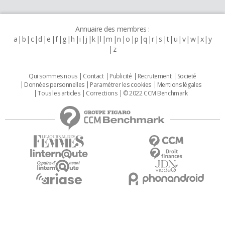
Annuaire des membres :
a
b
c
d
e
f
g
h
i
j
k
l
m
n
o
p
q
r
s
t
u
v
w
x
y
z
Qui sommes nous
Contact
Publicité
Recrutement
Societé
Données personnelles
Paramétrer les cookies
Mentions légales
Tous les articles
Corrections
© 2022 CCM Benchmark