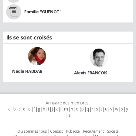
Famille "GUENOT"
Ils se sont croisés
Nadia HADDAB
Alexis FRANCOIS
Annuaire des membres :
a
b
c
d
e
f
g
h
i
j
k
l
m
n
o
p
q
r
s
t
u
v
w
x
y
z
Qui sommes nous
Contact
Publicité
Recrutement
Societé