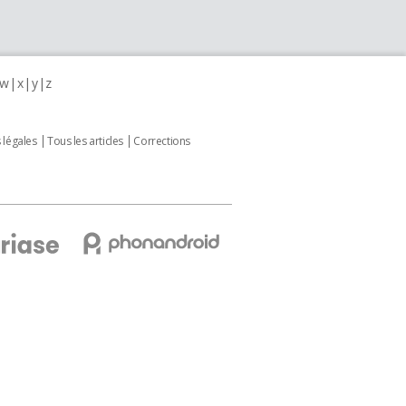
w
x
y
z
 légales
Tous les articles
Corrections