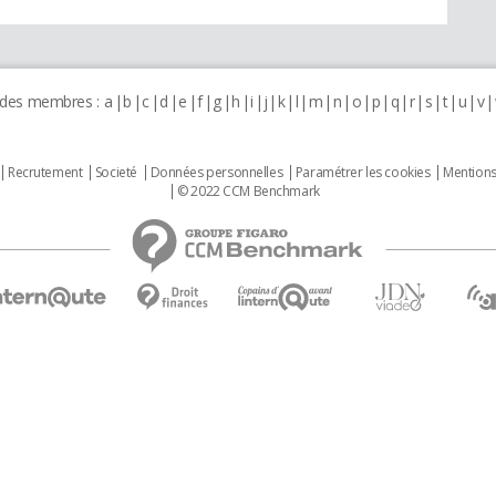
 des membres :
a
b
c
d
e
f
g
h
i
j
k
l
m
n
o
p
q
r
s
t
u
v
Recrutement
Societé
Données personnelles
Paramétrer les cookies
Mentions
© 2022 CCM Benchmark