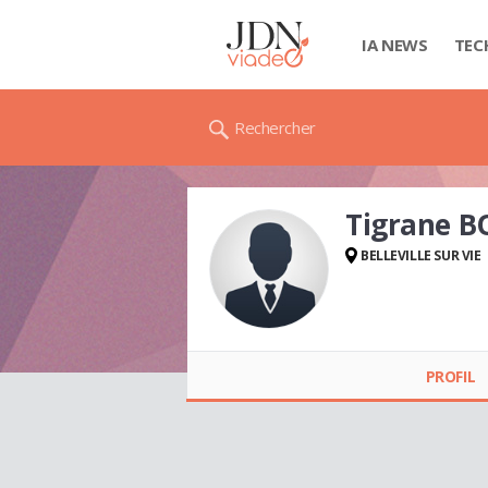
IA NEWS
TEC
Rechercher
Tigrane B
BELLEVILLE SUR VIE
Tigrane BOUHIER
PROFIL