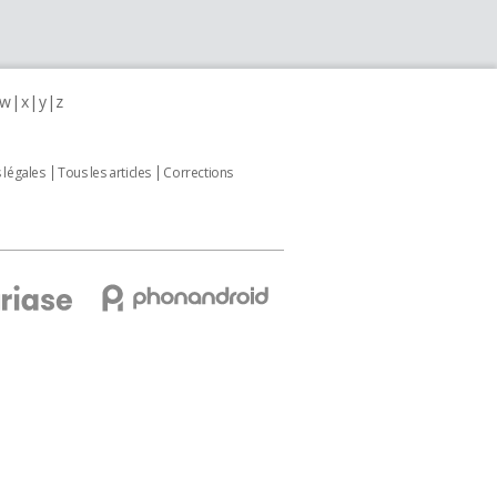
w
x
y
z
 légales
Tous les articles
Corrections