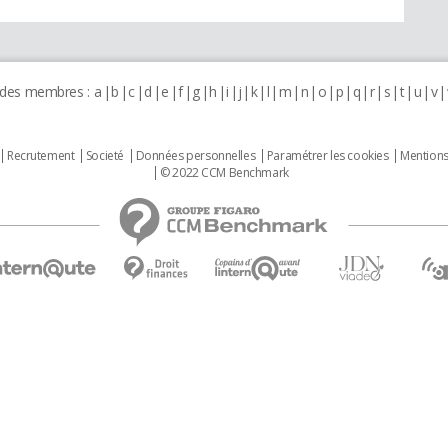
 des membres :
a
b
c
d
e
f
g
h
i
j
k
l
m
n
o
p
q
r
s
t
u
v
Recrutement
Societé
Données personnelles
Paramétrer les cookies
Mentions
© 2022 CCM Benchmark