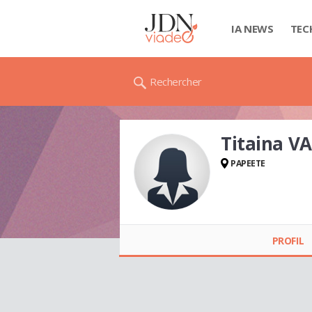
IA NEWS
TEC
Rechercher
Titaina VA
PAPEETE
Titaina VAKI
PROFIL