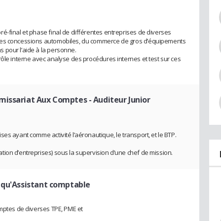
é-final et phase final de différentes entreprises de diverses
des concessions automobiles, du commerce de gros d’équipements
 pour l’aide à la personne.
rôle interne avec analyse des procédures internes et test sur ces
mmissariat Aux Comptes
- Auditeur Junior
es ayant comme activité l’aéronautique, le transport, et le BTP.
ion d’entreprises) sous la supervision d’une chef de mission.
 qu'Assistant comptable
omptes de diverses TPE, PME et