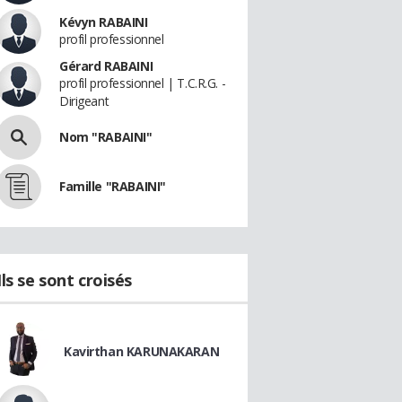
Kévyn RABAINI
profil professionnel
Gérard RABAINI
profil professionnel | T.C.R.G. -
Dirigeant
Nom "RABAINI"
Famille "RABAINI"
Ils se sont croisés
Kavirthan KARUNAKARAN