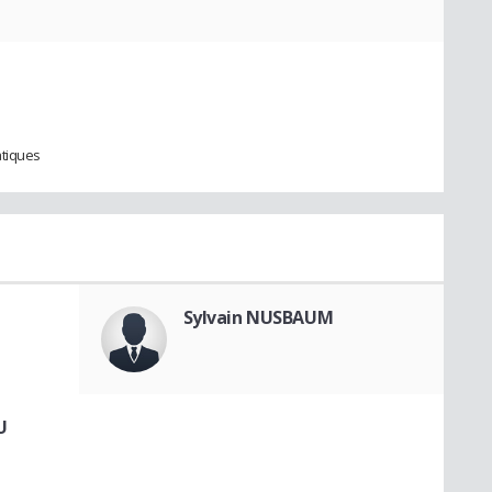
atiques
Sylvain NUSBAUM
U