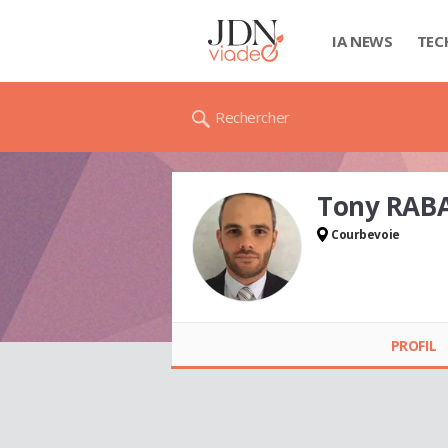
IA NEWS
TEC
Rechercher
Tony RABA
Courbevoie
PROFIL
Tony RABAINI