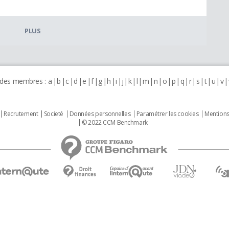
PLUS
 des membres :
a
b
c
d
e
f
g
h
i
j
k
l
m
n
o
p
q
r
s
t
u
v
Recrutement
Societé
Données personnelles
Paramétrer les cookies
Mentions
© 2022 CCM Benchmark