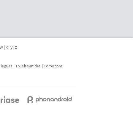
w
x
y
z
 légales
Tous les articles
Corrections