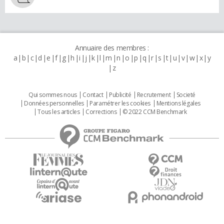
Annuaire des membres :
a
b
c
d
e
f
g
h
i
j
k
l
m
n
o
p
q
r
s
t
u
v
w
x
y
z
Qui sommes nous
Contact
Publicité
Recrutement
Societé
Données personnelles
Paramétrer les cookies
Mentions légales
Tous les articles
Corrections
© 2022 CCM Benchmark