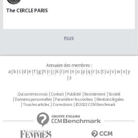
The CERCLE PARIS
PLUS
Annuaire des membres :
a
b
c
d
e
f
g
h
i
j
k
l
m
n
o
p
q
r
s
t
u
v
w
x
y
z
Qui sommes nous
Contact
Publicité
Recrutement
Societé
Données personnelles
Paramétrer les cookies
Mentions légales
Tous les articles
Corrections
© 2022 CCM Benchmark