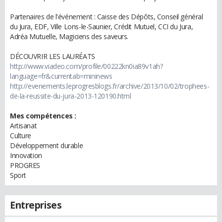
Partenaires de l'événement : Caisse des Dépôts, Conseil général
du Jura, EDF, Ville Lons-le-Saunier, Crédit Mutuel, CCI du Jura,
Adréa Mutuelle, Magiciens des saveurs.
DÉCOUVRIR LES LAURÉATS
http://www.viadeo.com/profile/00222kn0ia89v1ah?
language=fr&currentab=mininews
http://evenements.leprogresblogs.fr/archive/2013/10/02/trophees-
de-la-reussite-du-jura-2013-120190.html
Mes compétences :
Artisanat
Culture
Développement durable
Innovation
PROGRES
Sport
Entreprises