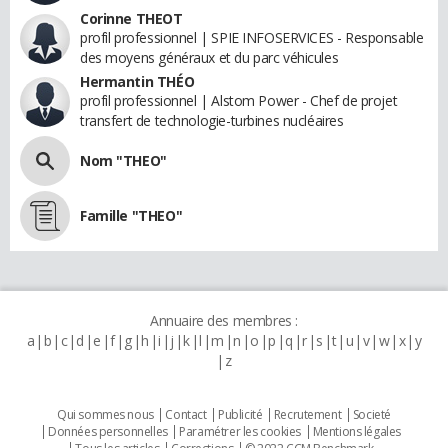
Corinne THEOT
profil professionnel | SPIE INFOSERVICES - Responsable
des moyens généraux et du parc véhicules
Hermantin THÉO
profil professionnel | Alstom Power - Chef de projet
transfert de technologie-turbines nucléaires
Nom "THEO"
Famille "THEO"
Annuaire des membres :
a
b
c
d
e
f
g
h
i
j
k
l
m
n
o
p
q
r
s
t
u
v
w
x
y
z
Qui sommes nous
Contact
Publicité
Recrutement
Societé
Données personnelles
Paramétrer les cookies
Mentions légales