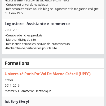
- Établissement et suivi de tableaux e-commerce
- Création et envoi de newsletter
- Rédaction d'articles pour le blog de Logostore et le magazine en ligne
du Geek Pack
Logostore
- Assistante e-commerce
2013 - 2013
- Création de fiches produits
- Merchandising du site
- Réalisation et mise en oeuvre de jeux concours
- Recherche de partenaires pour le site
Formations
Université Paris Est Val De Marne Créteil (UPEC)
Creteil
2014 - 2016
Master AEI Commerce Electronique
Iut Evry (Evry)