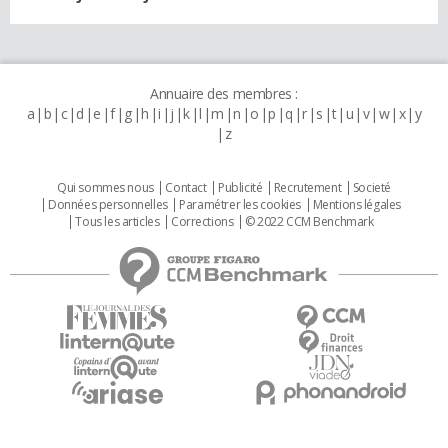
Annuaire des membres :
a
b
c
d
e
f
g
h
i
j
k
l
m
n
o
p
q
r
s
t
u
v
w
x
y
z
Qui sommes nous
Contact
Publicité
Recrutement
Societé
Données personnelles
Paramétrer les cookies
Mentions légales
Tous les articles
Corrections
© 2022 CCM Benchmark