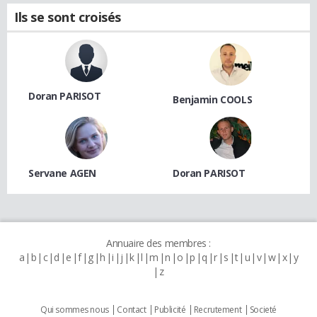
Ils se sont croisés
Doran PARISOT
Benjamin COOLS
Servane AGEN
Doran PARISOT
Annuaire des membres :
a
b
c
d
e
f
g
h
i
j
k
l
m
n
o
p
q
r
s
t
u
v
w
x
y
z
Qui sommes nous
Contact
Publicité
Recrutement
Societé