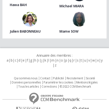
Hawa BAH
Michael MIARA
Julien BABONNEAU
Mame SOW
Annuaire des membres :
a
b
c
d
e
f
g
h
i
j
k
l
m
n
o
p
q
r
s
t
u
v
w
x
y
z
Qui sommes nous
Contact
Publicité
Recrutement
Societé
Données personnelles
Paramétrer les cookies
Mentions légales
Tous les articles
Corrections
© 2022 CCM Benchmark