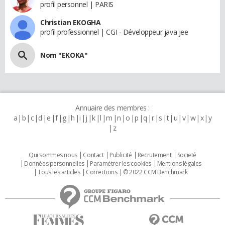
profil personnel | PARIS
Christian EKOGHA
profil professionnel | CGI - Développeur java jee
Nom "EKOKA"
Annuaire des membres :
a
b
c
d
e
f
g
h
i
j
k
l
m
n
o
p
q
r
s
t
u
v
w
x
y
z
Qui sommes nous
Contact
Publicité
Recrutement
Societé
Données personnelles
Paramétrer les cookies
Mentions légales
Tous les articles
Corrections
© 2022 CCM Benchmark