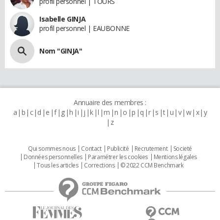
profil personnel | TOURS
Isabelle GINJA
profil personnel | EAUBONNE
Nom "GINJA"
Annuaire des membres :
a
b
c
d
e
f
g
h
i
j
k
l
m
n
o
p
q
r
s
t
u
v
w
x
y
z
Qui sommes nous
Contact
Publicité
Recrutement
Societé
Données personnelles
Paramétrer les cookies
Mentions légales
Tous les articles
Corrections
© 2022 CCM Benchmark