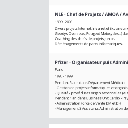
NLE
- Chef de Projets / AMOA / A
1999 - 2003
Divers projets Internet, Intranet et Extranet 
Geodys Overseas, Peugeot Motocycles...) dans 
Coaching des chefs de projets junior.
Déménagements de parcs informatiques.
Pfizer
- Organisateur puis Admini
Paris
1995 - 1999
Pendant 3 ans dans Département Médical :
- Gestion de projets informatiques et organi
- Qualité / procédures organisationnelles (a
Pendant 1 an dans Business Unit Cardio - Psy
- Administration Force de Vente DM et DH
- Management 3 Assistants Administration d