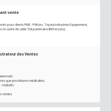
vant vente
menés pour clients PME - PMI (ex : Toyota Industries Equipement,
le cadre de cette SSII partenaire IBM et Lotus.
strateur des Ventes
sationnels
utres que procédures médicales)
 - Diabéto
es ventes