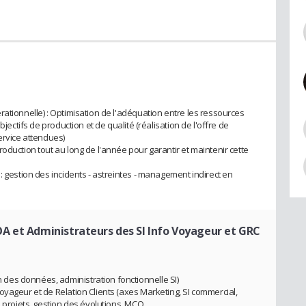
ationnelle) : Optimisation de l'adéquation entre les ressources
bjectifs de production et de qualité (réalisation de l'offre de
ervice attendues)
oduction tout au long de l'année pour garantir et maintenir cette
: gestion des incidents - astreintes - management indirect en
A et Administrateurs des SI Info Voyageur et GRC
es données, administration fonctionnelle SI)
oyageur et de Relation Clients (axes Marketing, SI commercial,
e projets, gestion des évolutions, MCO.