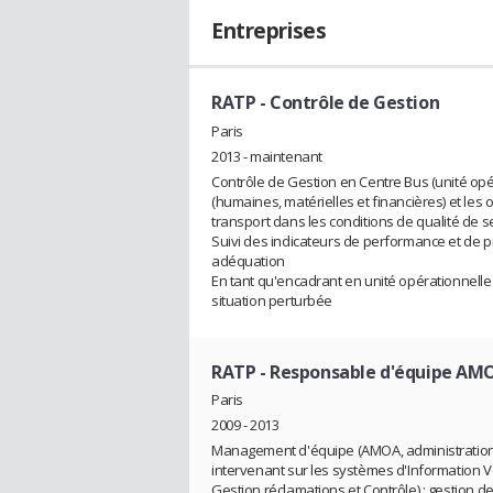
Entreprises
RATP
- Contrôle de Gestion
Paris
2013 - maintenant
Contrôle de Gestion en Centre Bus (unité opér
(humaines, matérielles et financières) et les o
transport dans les conditions de qualité de s
Suivi des indicateurs de performance et de pr
adéquation
En tant qu'encadrant en unité opérationnelle 
situation perturbée
RATP
- Responsable d'équipe AMO
Paris
2009 - 2013
Management d'équipe (AMOA, administration d
intervenant sur les systèmes d'Information V
Gestion réclamations et Contrôle) : gestion d