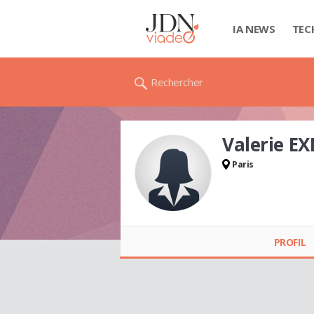
IA NEWS
TEC
Rechercher
Valerie EX
Paris
Valerie EXILIE
PROFIL