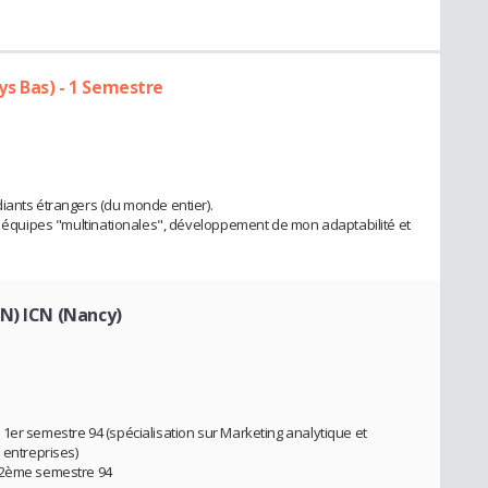
s Bas) - 1 Semestre
iants étrangers (du monde entier).
en équipes "multinationales", développement de mon adaptabilité et
N) ICN (Nancy)
1er semestre 94 (spécialisation sur Marketing analytique et
 entreprises)
e 2ème semestre 94