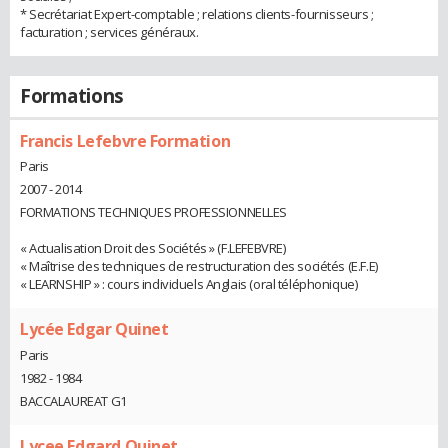
* Secrétariat Expert-comptable ; relations clients-fournisseurs ;
facturation ; services généraux.
Formations
Francis Lefebvre Formation
Paris
2007 - 2014
FORMATIONS TECHNIQUES PROFESSIONNELLES
« Actualisation Droit des Sociétés » (F.LEFEBVRE)
« Maîtrise des techniques de restructuration des sociétés (E.F.E)
« LEARNSHIP » : cours individuels Anglais (oral téléphonique)
Lycée Edgar Quinet
Paris
1982 - 1984
BACCALAUREAT G1
Lycee Edgard Quinet