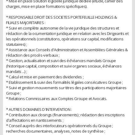
* Mise en place solution logicielle juridique dédiée (étude, cahier des
charges, mise en place formations spécifiques).
* RESPONSABLE DROIT DES SOCIETES PORTEFEUILLE HOLDINGS &
FILIALES MAJORITAIRES :
* Suivi en complète autonomie de la vie juridique des structures et
rédaction de la ocumentation juridique en relation avec les Dirigeants et
les opérationnels (constitutions, opérations sur capital, modifications
statutaires) ;
* Assistance aux Conseils d'Administration et Assemblées Générales &
rédaction des procès-verbaux ;
* Gestion, actualisation et suivi des échéances mandats Groupe
(historique capital, composition et suivi organes sociaux, échéances
mandats ...) ;
* Calcul et mise en paiement des dividendes ;
* Etablissement & suivi des formalités légales consécutives Groupe ;
* Suivi et gestion mouvements sur titres des participations majoritaires
Groupe ;
* Relations Commissaires aux Comptes Groupe et Avocats.
* AUTRES DOMAINES D'INTERVENTION :
* Contribution aux closings (financements) ; rédaction des inscriptions
d'affectations en nantissements ;
* Conseil auprès des interlocuteurs opérationnels du Groupe ;
recherches documentaires, analyses, notes de synthèse ;