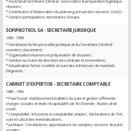
* Assistanat Secrétaire Général : convocation & préparation logistique
réunions ;
* Contribution à l'élaboration du planning annuel des réunions CA/AG ;
* Gestion participations minoritaires Groupe.
SOFIPROTEOL SA
- SECRETAIRE JURIDIQUE
1995 - 1999
* Secrétariat du Responsable Juridique et du Secrétaire Général :
courriers, classement ;
* Organisation réunions et préparation de dossiers ;
* Gestion sur base de données des contrats et conventions ;
* Actualisation fiches sociétés et suivi des échéances de mandats
Dirigeants. ;
CABINET D'EXPERTISE
- SECRETAIRE COMPTABLE
1985 - 1995
* Paie/Social : établissement bulletins de paie et gestion afférente ;
charges sociales et états récapitulatifs de fin d'année ; études droit
social ;
* Comptabilité : trésorerie et comptabilité simples ; déclarations de TVA,
suivi et calcul des immobilisations ;
* Juridique : Constitutions, approbations de comptes, cessions de parts
sociales ;