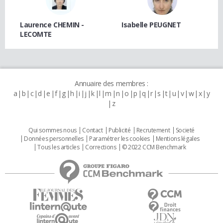
Laurence CHEMIN -
Isabelle PEUGNET
LECOMTE
Annuaire des membres :
a
b
c
d
e
f
g
h
i
j
k
l
m
n
o
p
q
r
s
t
u
v
w
x
y
z
Qui sommes nous
Contact
Publicité
Recrutement
Societé
Données personnelles
Paramétrer les cookies
Mentions légales
Tous les articles
Corrections
© 2022 CCM Benchmark