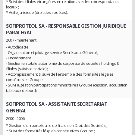
* Suivi des filiales étrangères en relation avec les correspondants
locaux ;
* Veille juridique (droit des sociétés).
SOFIPROTEOL SA
- RESPONSABLE GESTION JURIDIQUE
PARALEGAL
2007 - maintenant
- Autodidacte.
- Organisation et pilotage service Secrétariat Général ;
- Encadrement ;
- Gestion en totale autonomie du corporate de sociétés holdings &
filiales (suivi vie sociale) ;
- Accomplissement & suivi de l'ensemble des formalités légales
consécutives Groupe ;
- Suivi & gestion participations minoritaires Groupe (cession, acquisition,
tableaux de bord).
SOFIPROTEOL SA
- ASSISTANTE SECRETARIAT
GENERAL
2000 - 2006
* Gestion d'un portefeuille de filiales en Droit des Sociétés ;
* Suivi des formalités légales consécutives Groupe ;