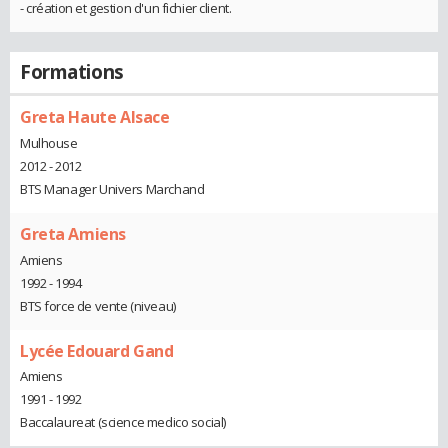
- création et gestion d'un fichier client.
Formations
Greta Haute Alsace
Mulhouse
2012 - 2012
BTS Manager Univers Marchand
Greta Amiens
Amiens
1992 - 1994
BTS force de vente (niveau)
Lycée Edouard Gand
Amiens
1991 - 1992
Baccalaureat (science medico social)