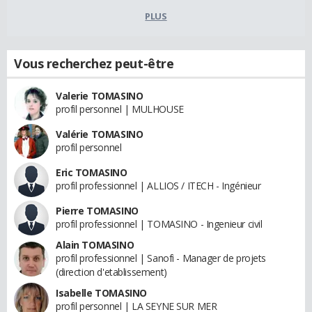
PLUS
Vous recherchez peut-être
Valerie TOMASINO
profil personnel | MULHOUSE
Valérie TOMASINO
profil personnel
Eric TOMASINO
profil professionnel | ALLIOS / ITECH - Ingénieur
Pierre TOMASINO
profil professionnel | TOMASINO - Ingenieur civil
Alain TOMASINO
profil professionnel | Sanofi - Manager de projets
(direction d'etablissement)
Isabelle TOMASINO
profil personnel | LA SEYNE SUR MER