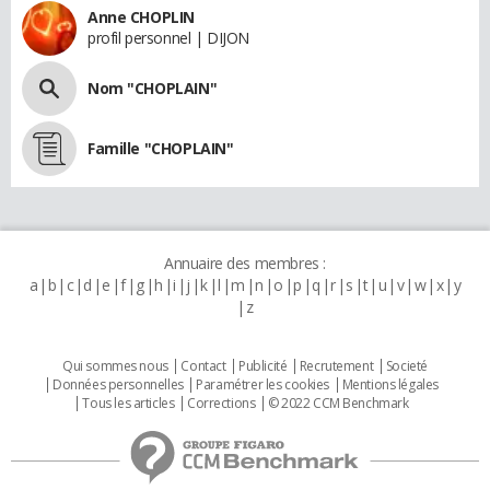
Anne CHOPLIN
profil personnel | DIJON
Nom "CHOPLAIN"
Famille "CHOPLAIN"
Annuaire des membres :
a
b
c
d
e
f
g
h
i
j
k
l
m
n
o
p
q
r
s
t
u
v
w
x
y
z
Qui sommes nous
Contact
Publicité
Recrutement
Societé
Données personnelles
Paramétrer les cookies
Mentions légales
Tous les articles
Corrections
© 2022 CCM Benchmark