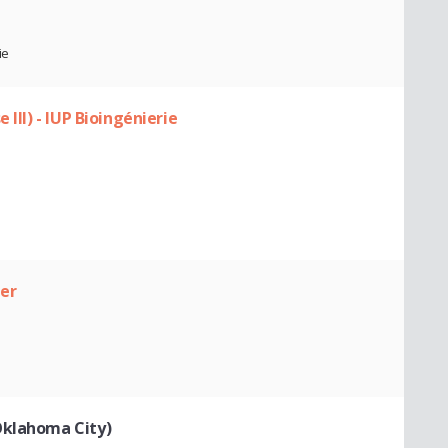
ie
 III) - IUP Bioingénierie
ier
Oklahoma City)