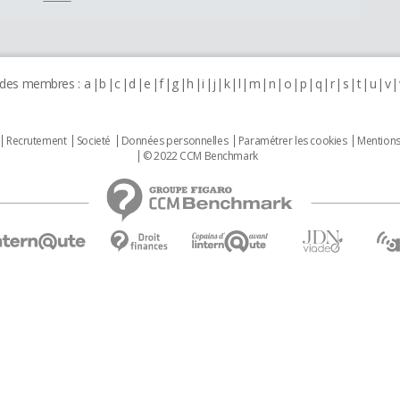
 des membres :
a
b
c
d
e
f
g
h
i
j
k
l
m
n
o
p
q
r
s
t
u
v
Recrutement
Societé
Données personnelles
Paramétrer les cookies
Mentions
© 2022 CCM Benchmark