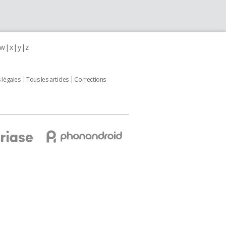
w
x
y
z
 légales
Tous les articles
Corrections