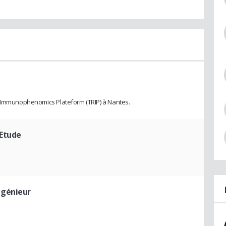
d Immunophenomics Plateform (TRIP) à Nantes.
'Etude
ngénieur