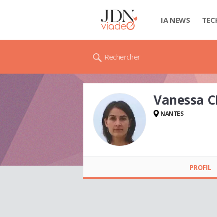
IA NEWS
TEC
Rechercher
Vanessa 
NANTES
Vanessa
CHENOUARD
PROFIL