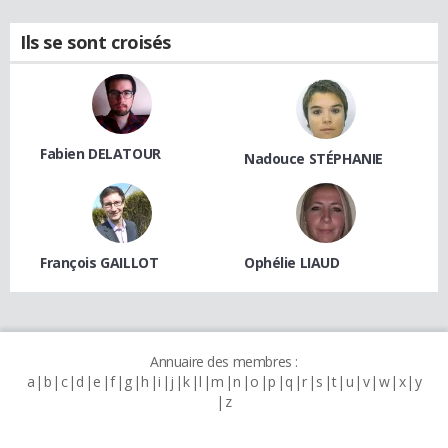
Ils se sont croisés
Fabien DELATOUR
Nadouce STÉPHANIE
François GAILLOT
Ophélie LIAUD
Annuaire des membres :
a
b
c
d
e
f
g
h
i
j
k
l
m
n
o
p
q
r
s
t
u
v
w
x
y
z