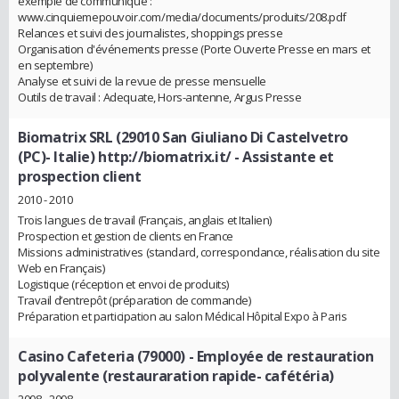
exemple de communiqué :
www.cinquiemepouvoir.com/media/documents/produits/208.pdf
Relances et suivi des journalistes, shoppings presse
Organisation d'événements presse (Porte Ouverte Presse en mars et
en septembre)
Analyse et suivi de la revue de presse mensuelle
Outils de travail : Adequate, Hors-antenne, Argus Presse
Biomatrix SRL (29010 San Giuliano Di Castelvetro
(PC)- Italie) http://biomatrix.it/
- Assistante et
prospection client
2010 - 2010
Trois langues de travail (Français, anglais et Italien)
Prospection et gestion de clients en France
Missions administratives (standard, correspondance, réalisation du site
Web en Français)
Logistique (réception et envoi de produits)
Travail d’entrepôt (préparation de commande)
Préparation et participation au salon Médical Hôpital Expo à Paris
Casino Cafeteria (79000)
- Employée de restauration
polyvalente (restauraration rapide- cafétéria)
2008 - 2008