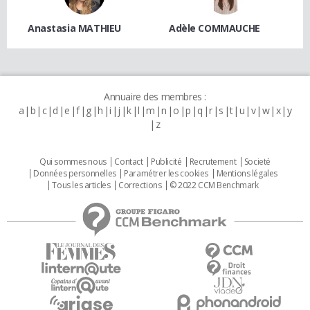
Anastasia MATHIEU
Adèle COMMAUCHE
Annuaire des membres :
a
b
c
d
e
f
g
h
i
j
k
l
m
n
o
p
q
r
s
t
u
v
w
x
y
z
Qui sommes nous
Contact
Publicité
Recrutement
Societé
Données personnelles
Paramétrer les cookies
Mentions légales
Tous les articles
Corrections
© 2022 CCM Benchmark