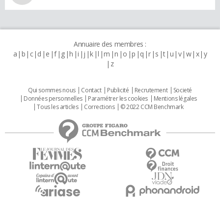
Annuaire des membres :
a
b
c
d
e
f
g
h
i
j
k
l
m
n
o
p
q
r
s
t
u
v
w
x
y
z
Qui sommes nous
Contact
Publicité
Recrutement
Societé
Données personnelles
Paramétrer les cookies
Mentions légales
Tous les articles
Corrections
© 2022 CCM Benchmark