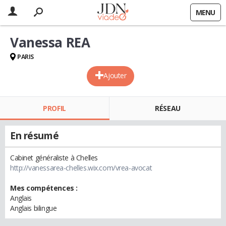
MENU
Vanessa REA
PARIS
Ajouter
PROFIL
RÉSEAU
En résumé
Cabinet généraliste à Chelles
http://vanessarea-chelles.wix.com/vrea-avocat
Mes compétences :
Anglais
Anglais bilingue