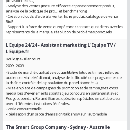
prévisionnelles...)
- Analyse des ventes (mesure efficacité et positionnement produit,
analyse de la politique de prix...) et benchmarking
- Création d’outils d’aide à la vente : fiche produit, catalogue de vente
BtoB
- Support à la force de vente européenne : contacts quotidiens avec les
représentants de la marque, résolution de problèmes ponctuels...
L'Equipe 24/24
- Assistant marketing L'Equipe TV /
L'Equipe.fr
Boulogne-Billancourt
2009 - 2009
- Etude de marché qualitative et quantitative (études trimestrielle des
audiences via le Médiamat, analyse de l'efficacité des programmes de
la chaîne, contrôle de la population du panel abonnés...)
- Mise en place de campagnes de promotion et de campagnes cross
media lors d'évènements sportifs : jeu concours en partenariat avec
Peugeot pendant Roland Garros, opération spéciales en collaboration
avec différentes institutions fédérales.
- Veille concurrentielle
- Réalisation d'un pilote d'émission/talk show sur l'automobile
The Smart Group Company - Sydney - Australie