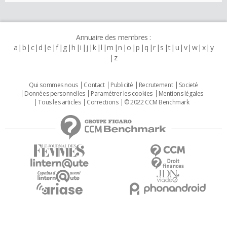
Annuaire des membres :
a
b
c
d
e
f
g
h
i
j
k
l
m
n
o
p
q
r
s
t
u
v
w
x
y
z
Qui sommes nous
Contact
Publicité
Recrutement
Societé
Données personnelles
Paramétrer les cookies
Mentions légales
Tous les articles
Corrections
© 2022 CCM Benchmark