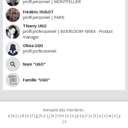
profil personnel | MONTPELLIER
Frédéric HUGOT
profil personnel | PARIS
Thierry UGO
profil professionnel | BEIERSDORF NIVEA - Product
manager
Olivia UGO
profil professionnel
Nom "UGO"
Famille "UGO"
Annuaire des membres :
a
b
c
d
e
f
g
h
i
j
k
l
m
n
o
p
q
r
s
t
u
v
w
x
y
z