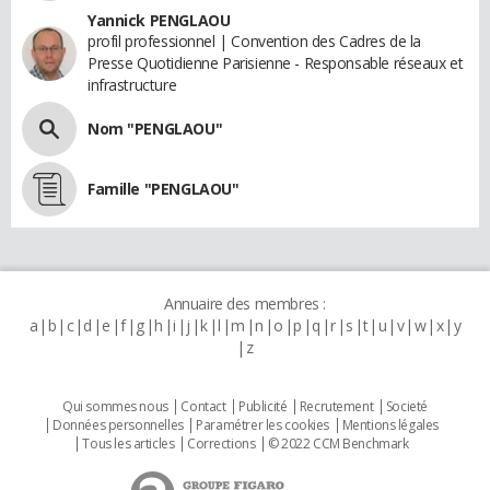
Yannick PENGLAOU
profil professionnel | Convention des Cadres de la
Presse Quotidienne Parisienne - Responsable réseaux et
infrastructure
Nom "PENGLAOU"
Famille "PENGLAOU"
Annuaire des membres :
a
b
c
d
e
f
g
h
i
j
k
l
m
n
o
p
q
r
s
t
u
v
w
x
y
z
Qui sommes nous
Contact
Publicité
Recrutement
Societé
Données personnelles
Paramétrer les cookies
Mentions légales
Tous les articles
Corrections
© 2022 CCM Benchmark