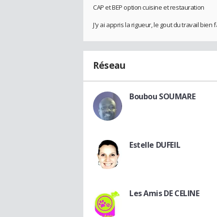
CAP et BEP option cuisine et restauration
J'y ai appris la rigueur, le gout du travail bien f
Réseau
Boubou SOUMARE
Estelle DUFEIL
Les Amis DE CELINE