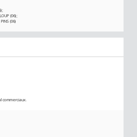
 ;
OUP (06) ;
INS (06)
ul commerciaux.