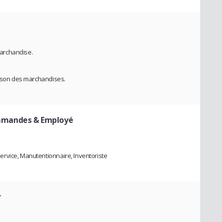
archandise.
aison des marchandises.
ommandes & Employé
rvice, Manutentionnaire, Inventoriste
r