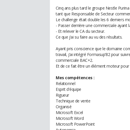
Cinq ans plus tard le groupe Nestle Purin
tant que Responsable de Secteur commer
Le challenge était double les 6 derniers 
- Passer derrière une commerciale ayant la
- Et relever le CA du secteur.
Ce que j’ai su faire au vu des résultats.
Ayant pris conscience que le domaine com
travail, j’ai intégré Formasup’82 pour sui
commerciale BAC+2.
Et de ce fait être un élément moteur pou
Mes compétences :
Relationnel
Esprit d'équipe
Rigueur
Technique de vente
Organisé
Microsoft Excel
Microsoft Word
Microsoft PowerPoint
Autonomie