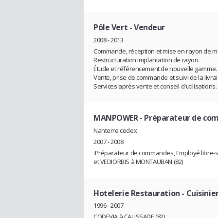
Pôle Vert
- Vendeur
2008 - 2013
Commande, réception et mise en rayon de m
Restructuration implantation de rayon.
Étude et référencement de nouvelle gamme.
Vente, prise de commande et suivi de la livr
Services après vente et conseil d'utilisations.
MANPOWER
- Préparateur de c
Nanterre cedex
2007 - 2008
:Préparateur de commandes, Employé libre-se
et VEDIORBIS à MONTAUBAN (82)
Hotelerie Restauration
- Cuisinie
1996 - 2007
CODEVIA à CAUSSADE (82)