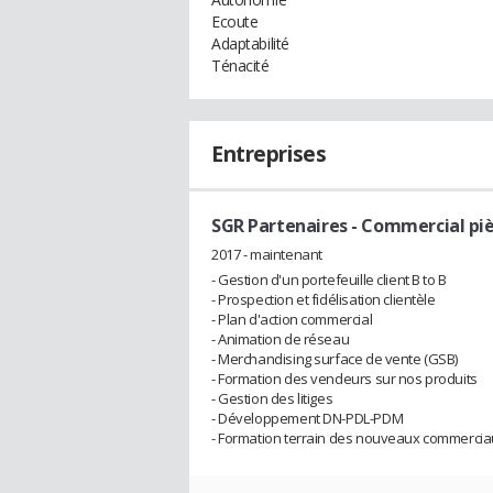
Ecoute
Adaptabilité
Ténacité
Entreprises
SGR Partenaires
- Commercial pi
2017 - maintenant
- Gestion d'un portefeuille client B to B
- Prospection et fidélisation clientèle
- Plan d'action commercial
- Animation de réseau
- Merchandising surface de vente (GSB)
- Formation des vendeurs sur nos produits
- Gestion des litiges
- Développement DN-PDL-PDM
- Formation terrain des nouveaux commerci