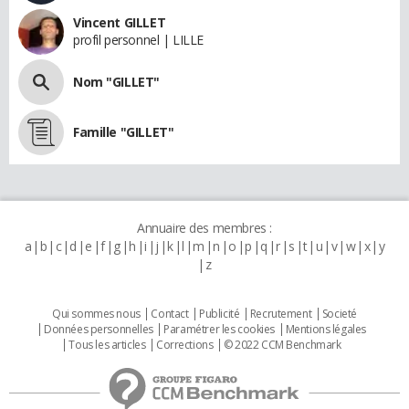
Vincent GILLET
profil personnel | LILLE
Nom "GILLET"
Famille "GILLET"
Annuaire des membres :
a
b
c
d
e
f
g
h
i
j
k
l
m
n
o
p
q
r
s
t
u
v
w
x
y
z
Qui sommes nous
Contact
Publicité
Recrutement
Societé
Données personnelles
Paramétrer les cookies
Mentions légales
Tous les articles
Corrections
© 2022 CCM Benchmark